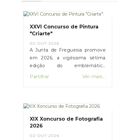
XXVI Concurso de Pintura
"Criarte"
02-OUT-2026
A Junta de Freguesia promove
em 2026, a vigéssima sétima
edição do emblemático
concurso de pintura, intitulado
Partilhar
Ver mais...
"Criarte". Visa o incentivo e a
divulgação de criadores
artísticos, amantes ou
profissionais, na arte de pintar.
A criação de cenas, momentos,
XIX Xoncurso de Fotografia
retratos, desde o realismo à
2026
abstração colocando a
02-OUT-2026
criatividade do artista no papel,