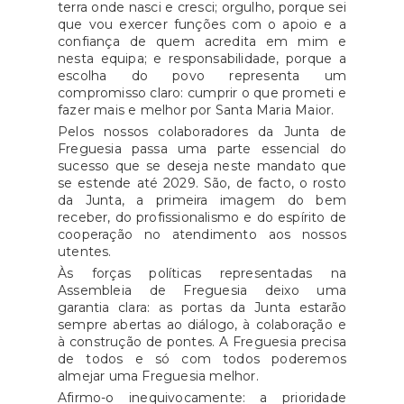
terra onde nasci e cresci; orgulho, porque sei
Freguesia de Santa Maria Maior
que vou exercer funções com o apoio e a
através do telefone 291 22 66 83
confiança de quem acredita em mim e
nesta equipa; e responsabilidade, porque a
ou pelo endereço eletrónico
escolha do povo representa um
geral@jf-stamariamaior.pt.
compromisso claro: cumprir o que prometi e
fazer mais e melhor por Santa Maria Maior.
Pelos nossos colaboradores da Junta de
Freguesia passa uma parte essencial do
sucesso que se deseja neste mandato que
se estende até 2029. São, de facto, o rosto
da Junta, a primeira imagem do bem
receber, do profissionalismo e do espírito de
cooperação no atendimento aos nossos
utentes.
Às forças políticas representadas na
Assembleia de Freguesia deixo uma
garantia clara: as portas da Junta estarão
sempre abertas ao diálogo, à colaboração e
à construção de pontes. A Freguesia precisa
de todos e só com todos poderemos
almejar uma Freguesia melhor.
Afirmo-o inequivocamente: a prioridade