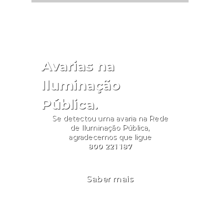
Avarias na
Iluminação
Pública.
Se detectou uma avaria na Rede
de Iluminação Pública,
agradecemos que ligue
800 221 187
Saber mais